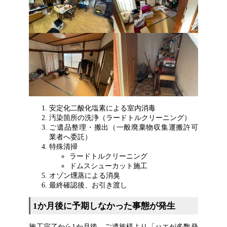
安定化二酸化塩素による室内消毒
汚染箇所の洗浄（ラードトルクリーニング）
ご遺品整理・搬出（一般廃棄物収集運搬許可
業者へ委託）
特殊清掃
ラードトルクリーニング
ドムスシューカット施工
オゾン燻蒸による消臭
最終確認後、お引き渡し
1か月後に予期しなかった事態が発生
施工完了から1か月後、ご遺族様より「ハエが多数発