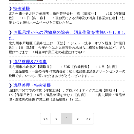
特殊清掃
北九州市小倉北区ご依頼者：物件管理会社 様 【間取り】 ：1R【作業日
数】 ：1.5日【内 容】 ：孤独死による消毒及び消臭【作業責任者】：江
藤 いつも弊社ホームページをご覧いただ…
お風呂場からの汚物臭の除去、消臭作業を実施いたしまし
た。
北九州市戸畑区【最終仕上げ・工法】：ジェット洗浄・オゾン脱臭【作業日
数】：1日（5.5H） 今年からは北九州市外の地域もご相談を頂ければどこでも
駆けつけます！！料金や作業工法の確認だけでもOK…
遺品整理及び消毒
北九州市小倉北区【間取り】 ：5DK【作業日数】 ：１日【内容】
：遺品整理・一室の消毒 作業責任者：松田遺品整理消臭クリーンセンターの
松田です。いつもご覧いただきありがとうございます。…
遺品整理・特殊清掃
山口県下関市での作業【作業工法】：プロバイオティクス工法【間取り】 ：
1K【作業日数】：6日（遺品整理を含む）【内容】 ：害虫駆除・遺品整
理・腐敗臭の除去 作業工程（遺品整理） 1）安…
1