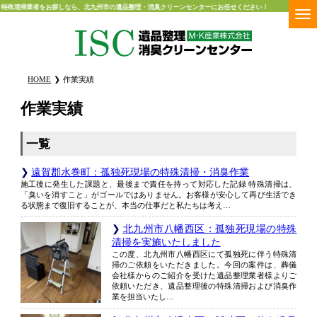
特殊清掃業者をお探しなら、北九州市の遺品整理・消臭クリーンセンターにお任せください！
HOME
作業実績
作業実績
一覧
遠賀郡水巻町：孤独死現場の特殊清掃・消臭作業
施工後に発生した課題と、最後まで責任を持って対応した記録 特殊清掃は、
「臭いを消すこと」がゴールではありません。お客様が安心して再び生活でき
る状態まで復旧することが、本当の仕事だと私たちは考え…
北九州市八幡西区：孤独死現場の特殊
清掃を実施いたしました
この度、北九州市八幡西区にて孤独死に伴う特殊清
掃のご依頼をいただきました。今回の案件は、葬儀
会社様からのご紹介を受けた遺品整理業者様よりご
依頼いただき、遺品整理後の特殊清掃および消臭作
業を担当いたし…