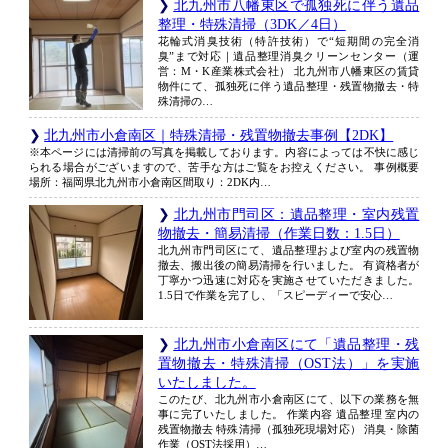
北九州市八幡東区で孤独死に伴う遺品
整理・特殊清掃（3DK／4日）
花輪式消臭技術（特許技術）で“短期間の完全消
臭”まで対応｜遺品整理消臭クリーンセンター（運
営：M・K産業株式会社） 北九州市八幡東区の賃貸
物件にて、孤独死に伴う遺品整理・残置物撤去・特
殊清掃の…
北九州市小倉南区｜特殊清掃・残置物撤去事例【2DK】
※本ページには清掃前の写真を掲載しております。内容によっては不快に感じ
られる場合がございますので、苦手な方はご覧をお控えください。 事例概要
場所：福岡県北九州市小倉南区間取り：2DK内…
北九州市門司区：遺品整理・室内残置
物撤去・簡易清掃（作業日数：1.5日）
北九州市門司区にて、遺品整理および室内の残置物
撤去、搬出後の簡易清掃を行いました。 有資格者が
丁寧かつ迅速に対応を実施させていただきました。
1.5日で作業を完了し、「スピーディーで安心…
北九州市小倉南区にて「遺品整理・残
置物撤去・特殊清掃（OST法）」を実施
いたしました。
このたび、北九州市小倉南区にて、以下の業務を無
事に完了いたしました。 作業内容 遺品整理 室内の
残置物撤去 特殊清掃（孤独死現場対応） 消臭・除菌
作業（OST法採用）…