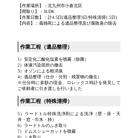
【作業場所】：北九州市小倉北区
【間取り】：3LDK
【作業日数】：計4.5日(遺品整理3日/特殊清掃1.5日)
【内容】：孤独死による遺品整理及び腐敗臭の除去
作業工程（遺品整理）
1）安定化二酸化塩素を噴霧（除菌）
2）体液汚染箇所の撤去
3）オゾンによる粗消臭
4）遺品整理（仕分・分別・残置物の撤去）
※仕分時に多額の現金、ロレックス時計を発見して
ご依頼者に引き渡しを行いました
作業工程（特殊清掃）
5）ラードトル特殊洗浄剤による洗浄（壁・床・天
井・窓・巾木・枠）
6）ラードトルのふき取り
7）ドムスシューカットを噴霧
8）ふき取り